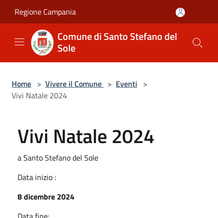
Salta al contenuto principale
Regione Campania
Comune di Santo Stefano del
Sole
Home
>
Vivere il Comune
>
Eventi
>
Vivi Natale 2024
Vivi Natale 2024
a Santo Stefano del Sole
Data inizio :
8 dicembre 2024
Data fine: