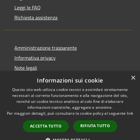
Leggi le FAQ
Richiesta assistenza
Amministrazione trasparente
Informativa privacy
Note legali
×
Dichiarazione di accessibilità
Informazioni sui cookie
Questo sito web utilizza cookie tecnici e assimilati strettamente
necessari al corretto funzionamento e alla navigazione del sito,
nonché un cookie tecnico analitico al solo fine di elaborare
informazioni statistiche, aggregate e anonime.
RSS
Copyright © 2026 • Comune di
Per maggiori dettagli, può consultare la cookie policy al seguente
link
Accessibilità
Santo Stefano del Sole •
Privacy
Municipium
Powered by
•
RIFIUTA TUTTO
ACCETTA TUTTO
Cookie
Accesso redazione
Mappa del sito