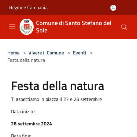
Salta al contenuto principale
Regione Campania
Comune di Santo Stefano del
Sole
Home
>
Vivere il Comune
>
Eventi
>
Festa della natura
Festa della natura
Ti aspettiamo in piazza il 27 e 28 settembre
Data inizio :
28 settembre 2024
Data fine: