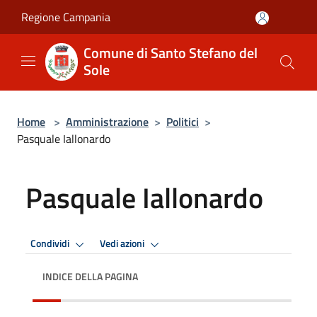
Salta al contenuto principale
Regione Campania
Comune di Santo Stefano del
Sole
Home
>
Amministrazione
>
Politici
>
Pasquale Iallonardo
Pasquale Iallonardo
Condividi
Vedi azioni
INDICE DELLA PAGINA