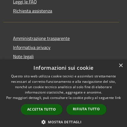
Leggi le FAQ
Richiesta assistenza
Amministrazione trasparente
Informativa privacy
Note legali
×
Dichiarazione di accessibilità
Informazioni sui cookie
Questo sito web utilizza cookie tecnici e assimilati strettamente
necessari al corretto funzionamento e alla navigazione del sito,
nonché un cookie tecnico analitico al solo fine di elaborare
informazioni statistiche, aggregate e anonime.
RSS
Copyright © 2026 • Comune di
Per maggiori dettagli, può consultare la cookie policy al seguente
link
Accessibilità
Santo Stefano del Sole •
Privacy
Municipium
Powered by
•
RIFIUTA TUTTO
ACCETTA TUTTO
Cookie
Accesso redazione
Mappa del sito
MOSTRA DETTAGLI