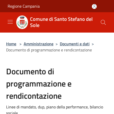
Salta al contenuto principale
Regione Campania
Comune di Santo Stefano del
Sole
Home
>
Amministrazione
>
Documenti e dati
>
Documento di programmazione e rendicontazione
Documento di
programmazione e
rendicontazione
Linee di mandato, dup, piano della performance, bilancio
sociale