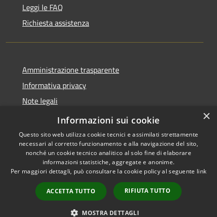
Leggi le FAQ
Richiesta assistenza
Amministrazione trasparente
Informativa privacy
Note legali
×
Dichiarazione di accessibilità
Informazioni sui cookie
Questo sito web utilizza cookie tecnici e assimilati strettamente
necessari al corretto funzionamento e alla navigazione del sito,
nonché un cookie tecnico analitico al solo fine di elaborare
informazioni statistiche, aggregate e anonime.
RSS
Copyright © 2026 • Comune di
Per maggiori dettagli, può consultare la cookie policy al seguente
link
Accessibilità
Santo Stefano del Sole •
Privacy
Municipium
Powered by
•
RIFIUTA TUTTO
ACCETTA TUTTO
Cookie
Accesso redazione
Mappa del sito
MOSTRA DETTAGLI