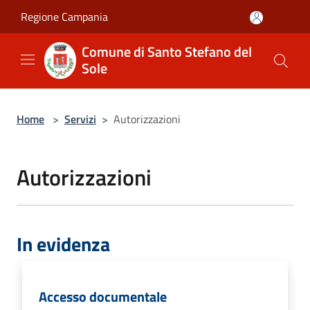
Salta al contenuto principale
Regione Campania
Comune di Santo Stefano del
Sole
Home
>
Servizi
>
Autorizzazioni
Autorizzazioni
In evidenza
Accesso documentale