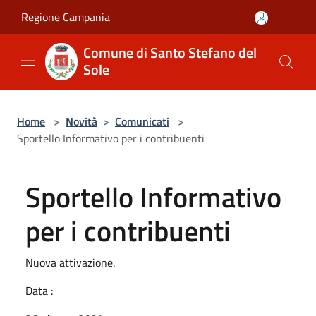
Salta al contenuto principale
Regione Campania
Comune di Santo Stefano del
Sole
Home
>
Novità
>
Comunicati
>
Sportello Informativo per i contribuenti
Sportello Informativo
per i contribuenti
Nuova attivazione.
Data :