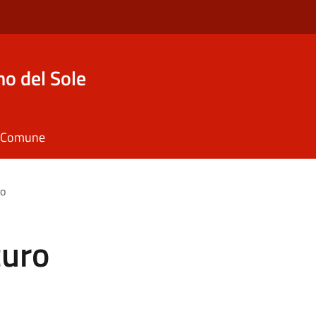
o del Sole
il Comune
ro
curo