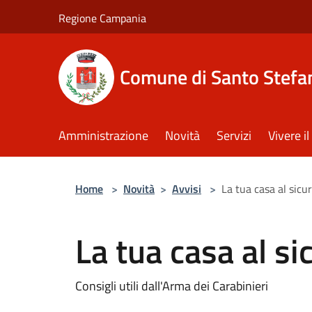
Salta al contenuto principale
Regione Campania
Comune di Santo Stefan
Amministrazione
Novità
Servizi
Vivere 
Home
>
Novità
>
Avvisi
>
La tua casa al sicu
La tua casa al si
Consigli utili dall'Arma dei Carabinieri