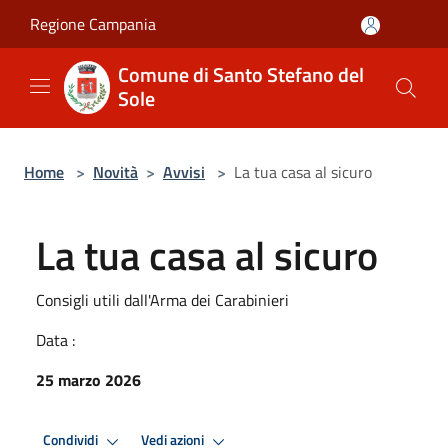
Salta al contenuto principale
Regione Campania
Comune di Santo Stefano del
Sole
Home
>
Novità
>
Avvisi
>
La tua casa al sicuro
La tua casa al sicuro
Consigli utili dall'Arma dei Carabinieri
Data :
25 marzo 2026
Condividi
Vedi azioni