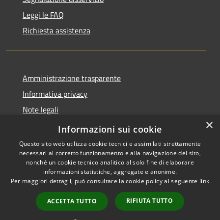
Leggi le FAQ
Richiesta assistenza
Amministrazione trasparente
Informativa privacy
Note legali
×
Dichiarazione di accessibilità
Informazioni sui cookie
Questo sito web utilizza cookie tecnici e assimilati strettamente
necessari al corretto funzionamento e alla navigazione del sito,
nonché un cookie tecnico analitico al solo fine di elaborare
informazioni statistiche, aggregate e anonime.
RSS
Copyright © 2026 • Comune di
Per maggiori dettagli, può consultare la cookie policy al seguente
link
Accessibilità
Santo Stefano del Sole •
Privacy
Municipium
Powered by
•
RIFIUTA TUTTO
ACCETTA TUTTO
Cookie
Accesso redazione