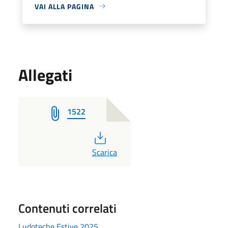
VAI ALLA PAGINA
Allegati
1522
PDF
Scarica
Contenuti correlati
Ludoteche Estive 2025