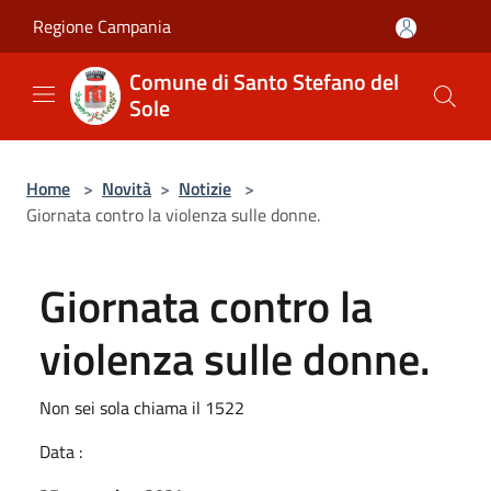
Salta al contenuto principale
Regione Campania
Comune di Santo Stefano del
Sole
Home
>
Novità
>
Notizie
>
Giornata contro la violenza sulle donne.
Giornata contro la
violenza sulle donne.
Non sei sola chiama il 1522
Data :