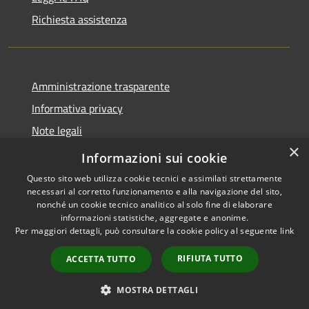
Richiesta assistenza
Amministrazione trasparente
Informativa privacy
Note legali
×
Dichiarazione di accessibilità
Informazioni sui cookie
Questo sito web utilizza cookie tecnici e assimilati strettamente
necessari al corretto funzionamento e alla navigazione del sito,
nonché un cookie tecnico analitico al solo fine di elaborare
informazioni statistiche, aggregate e anonime.
RSS
Copyright © 2026 • Comune di
Per maggiori dettagli, può consultare la cookie policy al seguente
link
Accessibilità
Santo Stefano del Sole •
Privacy
Municipium
Powered by
•
RIFIUTA TUTTO
ACCETTA TUTTO
Cookie
Accesso redazione
Mappa del sito
MOSTRA DETTAGLI