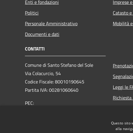
Enti e fondazioni
Imprese 
Politici
Catasto e
Personale Amministrativo
Mobilità e
Documenti e dati
CONTATTI
Comune di Santo Stefano del Sole
Prenotaz
Via Colacurcio, 54
Segnalazi
Codice Fiscale: 80010190645
Leggi le 
Partita IVA: 00281060640
Richiesta
PEC:
comunesantostefanodelsole@legalmail.it
Centralino Unico: +39 0825 673053
Questo sito 
alla navig