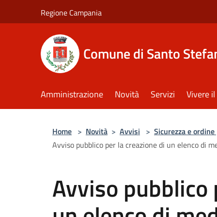
Salta al contenuto principale
Regione Campania
Comune di Santo Stefan
Amministrazione
Novità
Servizi
Vivere 
Home
>
Novità
>
Avvisi
>
Sicurezza e ordine
Avviso pubblico per la creazione di un elenco di med
Avviso pubblico 
un elenco di medi