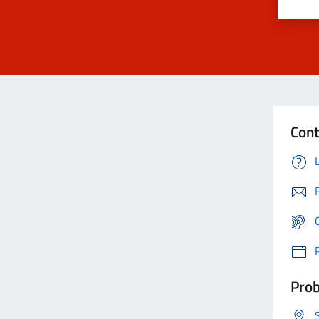
Cont
Prob