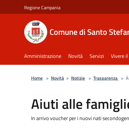
Salta al contenuto principale
Regione Campania
Comune di Santo Stefan
Amministrazione
Novità
Servizi
Vivere 
Home
>
Novità
>
Notizie
>
Trasparenza
>
A
Aiuti alle famigli
In arrivo voucher per i nuovi nati secondogeni