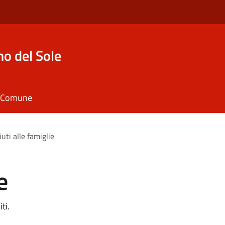
o del Sole
il Comune
iuti alle famiglie
e
ti.