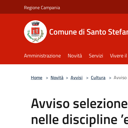
Salta al contenuto principale
Regione Campania
Comune di Santo Stefan
Amministrazione
Novità
Servizi
Vivere 
Home
>
Novità
>
Avvisi
>
Cultura
>
Avviso 
Avviso selezione
nelle discipline 