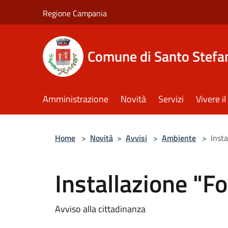
Salta al contenuto principale
Regione Campania
Comune di Santo Stefan
Amministrazione
Novità
Servizi
Vivere 
Home
>
Novità
>
Avvisi
>
Ambiente
>
Insta
Installazione "F
Avviso alla cittadinanza