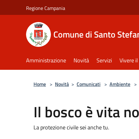
Salta al contenuto principale
Regione Campania
Comune di Santo Stefan
Amministrazione
Novità
Servizi
Vivere 
Home
>
Novità
>
Comunicati
>
Ambiente
>
Il bosco è vita n
La protezione civile sei anche tu.