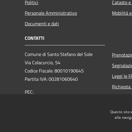
Politici
Catasto e
Personale Amministrativo
Mobilità e
Documenti e dati
CONTATTI
Comune di Santo Stefano del Sole
Prenotaz
Via Colacurcio, 54
Segnalazi
Codice Fiscale: 80010190645
Leggi le 
Partita IVA: 00281060640
Richiesta
PEC:
comunesantostefanodelsole@legalmail.it
Centralino Unico: +39 0825 673053
Questo sito 
alla navig