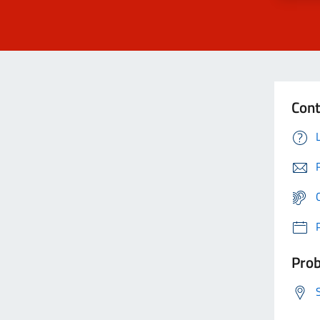
Cont
Prob