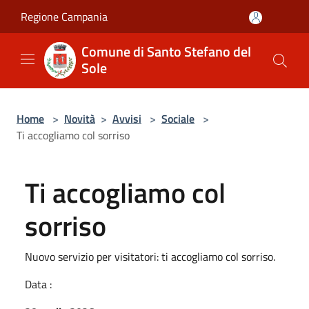
Salta al contenuto principale
Regione Campania
Comune di Santo Stefano del
Sole
Home
>
Novità
>
Avvisi
>
Sociale
>
Ti accogliamo col sorriso
Ti accogliamo col
sorriso
Nuovo servizio per visitatori: ti accogliamo col sorriso.
Data :