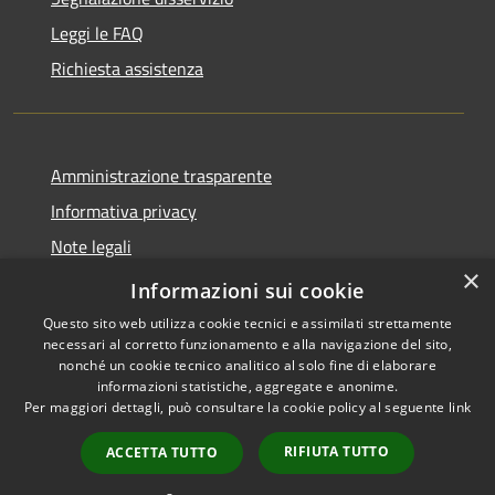
Leggi le FAQ
Richiesta assistenza
Amministrazione trasparente
Informativa privacy
Note legali
×
Dichiarazione di accessibilità
Informazioni sui cookie
Questo sito web utilizza cookie tecnici e assimilati strettamente
necessari al corretto funzionamento e alla navigazione del sito,
nonché un cookie tecnico analitico al solo fine di elaborare
informazioni statistiche, aggregate e anonime.
RSS
Copyright © 2026 • Comune di
Per maggiori dettagli, può consultare la cookie policy al seguente
link
Accessibilità
Santo Stefano del Sole •
Privacy
Municipium
Powered by
•
RIFIUTA TUTTO
ACCETTA TUTTO
Cookie
Accesso redazione