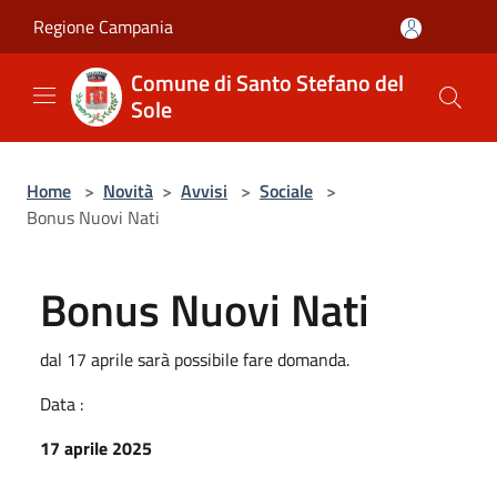
Salta al contenuto principale
Regione Campania
Comune di Santo Stefano del
Sole
Home
>
Novità
>
Avvisi
>
Sociale
>
Bonus Nuovi Nati
Bonus Nuovi Nati
dal 17 aprile sarà possibile fare domanda.
Data :
17 aprile 2025