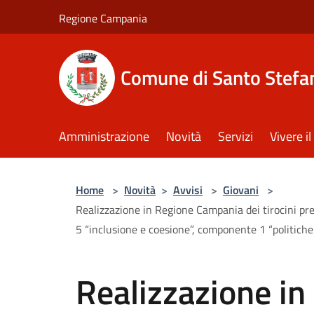
Salta al contenuto principale
Regione Campania
Comune di Santo Stefan
Amministrazione
Novità
Servizi
Vivere 
Home
>
Novità
>
Avvisi
>
Giovani
>
Realizzazione in Regione Campania dei tirocini pre
5 “inclusione e coesione”, componente 1 “politiche 
Realizzazione i