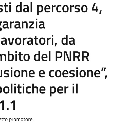
sti dal percorso 4,
aranzia
lavoratori, da
ambito del PNRR
usione e coesione”,
litiche per il
1.1
getto promotore.