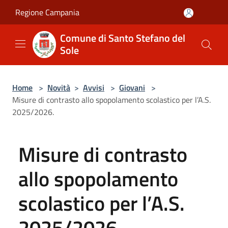
Salta al contenuto principale
Regione Campania
Comune di Santo Stefano del
Sole
Home
>
Novità
>
Avvisi
>
Giovani
>
Misure di contrasto allo spopolamento scolastico per l’A.S.
2025/2026.
Misure di contrasto
allo spopolamento
scolastico per l’A.S.
2025/2026.