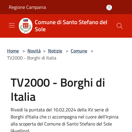
Salta al contenuto principale
Regione Campania
Comune di Santo Stefano del
Sole
Home
>
Novità
>
Notizie
>
Comune
>
TV2000 - Borghi di Italia
TV2000 - Borghi di
Italia
Rivedi la puntata del 10.02.2024 della XV serie di
Borghi d'Italia che ci accompagna nel cuore dell'Irpinia
alla scoperta del Comune di Santo Stefano del Sole
(Avellino).