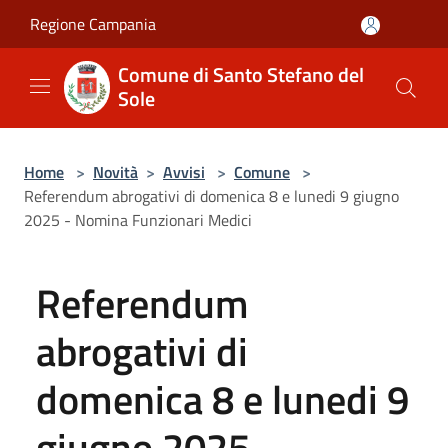
Salta al contenuto principale
Regione Campania
Comune di Santo Stefano del
Sole
Home
>
Novità
>
Avvisi
>
Comune
>
Referendum abrogativi di domenica 8 e lunedi 9 giugno
2025 - Nomina Funzionari Medici
Referendum
abrogativi di
domenica 8 e lunedi 9
giugno 2025 -