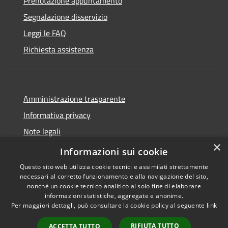
Prenotazione appuntamento
Segnalazione disservizio
Leggi le FAQ
Richiesta assistenza
Amministrazione trasparente
Informativa privacy
Note legali
×
Dichiarazione di accessibilità
Informazioni sui cookie
Questo sito web utilizza cookie tecnici e assimilati strettamente
necessari al corretto funzionamento e alla navigazione del sito,
nonché un cookie tecnico analitico al solo fine di elaborare
informazioni statistiche, aggregate e anonime.
RSS
Copyright © 2026 • Comune di
Per maggiori dettagli, può consultare la cookie policy al seguente
link
Accessibilità
Santo Stefano del Sole •
Privacy
Municipium
Powered by
•
RIFIUTA TUTTO
ACCETTA TUTTO