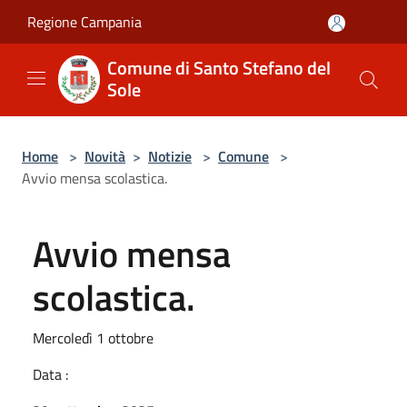
Salta al contenuto principale
Regione Campania
Comune di Santo Stefano del
Sole
Home
>
Novità
>
Notizie
>
Comune
>
Avvio mensa scolastica.
Avvio mensa
scolastica.
Mercoledì 1 ottobre
Data :