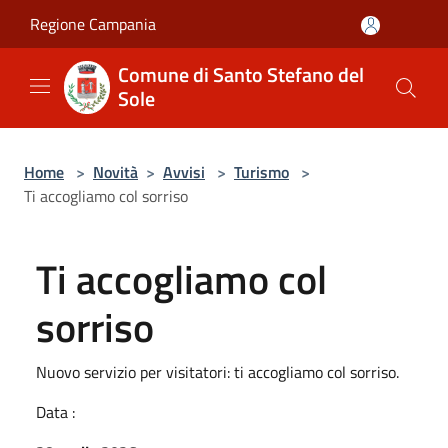
Salta al contenuto principale
Regione Campania
Comune di Santo Stefano del
Sole
Home
>
Novità
>
Avvisi
>
Turismo
>
Ti accogliamo col sorriso
Ti accogliamo col
sorriso
Nuovo servizio per visitatori: ti accogliamo col sorriso.
Data :