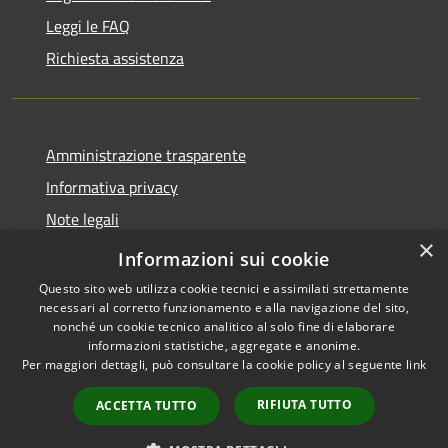
Leggi le FAQ
Richiesta assistenza
Amministrazione trasparente
Informativa privacy
Note legali
×
Dichiarazione di accessibilità
Informazioni sui cookie
Questo sito web utilizza cookie tecnici e assimilati strettamente
necessari al corretto funzionamento e alla navigazione del sito,
nonché un cookie tecnico analitico al solo fine di elaborare
informazioni statistiche, aggregate e anonime.
RSS
Copyright © 2026 • Comune di
Per maggiori dettagli, può consultare la cookie policy al seguente
link
Accessibilità
Santo Stefano del Sole •
Privacy
Municipium
Powered by
•
RIFIUTA TUTTO
ACCETTA TUTTO
Cookie
Accesso redazione
Mappa del sito