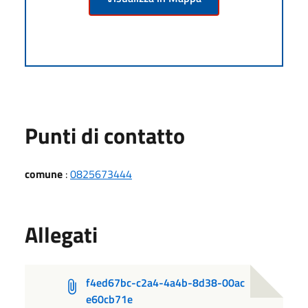
Punti di contatto
comune
:
0825673444
Allegati
f4ed67bc-c2a4-4a4b-8d38-00ac
e60cb71e