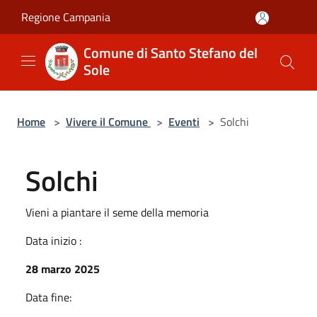
Salta al contenuto principale
Regione Campania
Comune di Santo Stefano del
Sole
Home
>
Vivere il Comune
>
Eventi
>
Solchi
Solchi
Vieni a piantare il seme della memoria
Data inizio :
28 marzo 2025
Data fine: