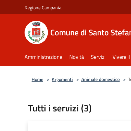
Salta al contenuto principale
Regione Campania
Comune di Santo Stefan
Amministrazione
Novità
Servizi
Vivere 
Home
>
Argomenti
>
Animale domestico
>
T
Tutti i servizi (3)