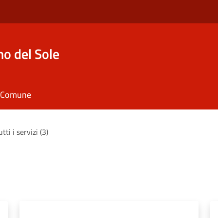
o del Sole
il Comune
utti i servizi (3)