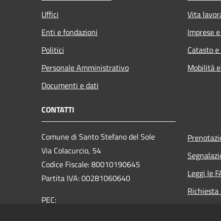
Uffici
Vita lavor
Enti e fondazioni
Imprese 
Politici
Catasto e
Personale Amministrativo
Mobilità e
Documenti e dati
CONTATTI
Comune di Santo Stefano del Sole
Prenotaz
Via Colacurcio, 54
Segnalazi
Codice Fiscale: 80010190645
Leggi le 
Partita IVA: 00281060640
Richiesta
PEC:
comunesantostefanodelsole@legalmail.it