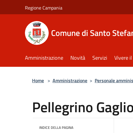
Salta al contenuto principale
Regione Campania
Comune di Santo Stefan
Amministrazione
Novità
Servizi
Vivere 
Home
>
Amministrazione
>
Personale amminis
Pellegrino Gagli
INDICE DELLA PAGINA