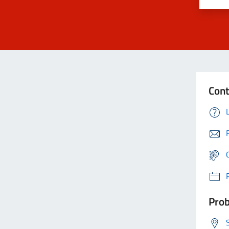
Cont
Prob