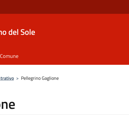
o del Sole
il Comune
trativo
>
Pellegrino Gaglione
one