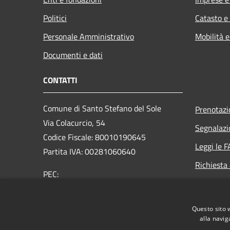
Politici
Catasto e
Personale Amministrativo
Mobilità e
Documenti e dati
CONTATTI
Comune di Santo Stefano del Sole
Prenotaz
Via Colacurcio, 54
Segnalazi
Codice Fiscale: 80010190645
Leggi le 
Partita IVA: 00281060640
Richiesta
PEC:
comunesantostefanodelsole@legalmail.it
Centralino Unico: +39 0825 673053
Questo sito 
alla navig