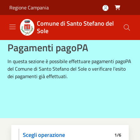
Salta al contenuto principale
Regione Campania

Comune di Santo Stefano del
Sole
Pagamenti pagoPA
In questa sezione è possibile effettuare pagamenti pagoPA
del Comune di Santo Stefano del Sole o verificare l’esito
dei pagamenti già effettuati.
Scegli operazione
1/6
Informativa privacy
Scegli il pagamento
Dati anagrafici
Paga
Riepilogo