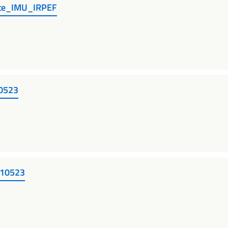
te_IMU_IRPEF
10523
110523