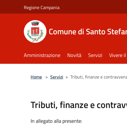
Salta al contenuto principale
Regione Campania
Comune di Santo Stefan
Amministrazione
Novità
Servizi
Vivere 
Home
>
Servizi
>
Tributi, finanze e contravven
Tributi, finanze e contra
In allegato alla presente: