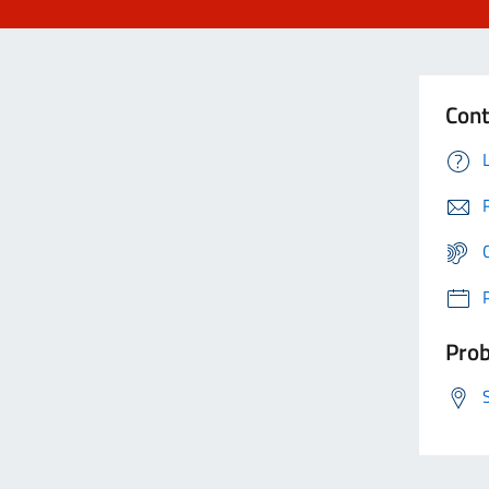
Cont
Prob