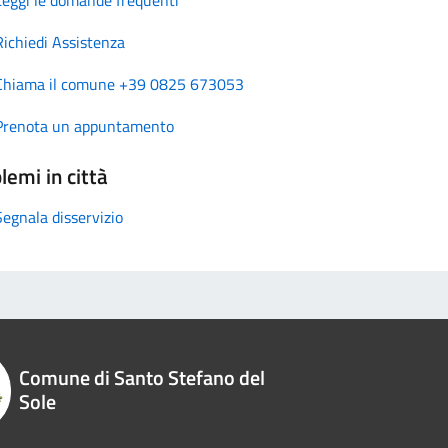
Richiedi Assistenza
Chiama il comune +39 0825 673053
Prenota un appuntamento
lemi in città
Segnala disservizio
Comune di Santo Stefano del
Sole