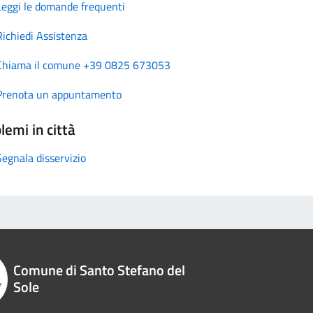
Leggi le domande frequenti
Richiedi Assistenza
Chiama il comune +39 0825 673053
Prenota un appuntamento
lemi in città
Segnala disservizio
Comune di Santo Stefano del
Sole