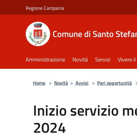
Salta al contenuto principale
Regione Campania
Comune di Santo Stefan
Amministrazione
Novità
Servizi
Vivere 
Home
>
Novità
>
Avvisi
>
Pari opportunità
Inizio servizio 
2024