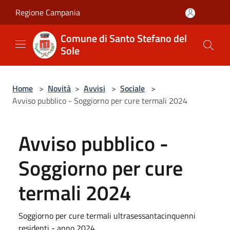
Salta al contenuto principale
Regione Campania
Comune di Santo Stefano del
Sole
Home
>
Novità
>
Avvisi
>
Sociale
>
Avviso pubblico - Soggiorno per cure termali 2024
Avviso pubblico -
Soggiorno per cure
termali 2024
Soggiorno per cure termali ultrasessantacinquenni
residenti - anno 2024