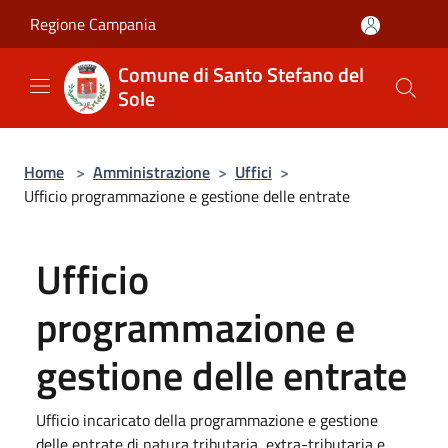
Salta al contenuto principale
Regione Campania
Comune di Santo Stefano del
Sole
Home
>
Amministrazione
>
Uffici
>
Ufficio programmazione e gestione delle entrate
Ufficio
programmazione e
gestione delle entrate
Ufficio incaricato della programmazione e gestione
delle entrate di natura tributaria, extra-tributaria e