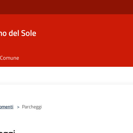
o del Sole
il Comune
omenti
>
Parcheggi