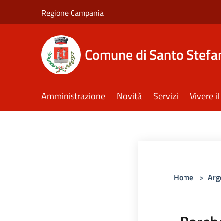
Salta al contenuto principale
Regione Campania
Comune di Santo Stefan
Amministrazione
Novità
Servizi
Vivere 
Home
>
Arg