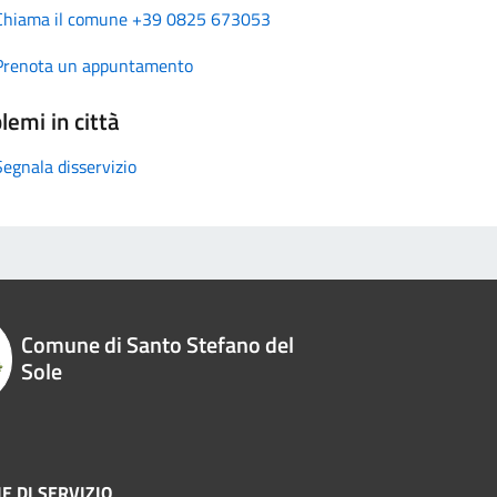
Chiama il comune +39 0825 673053
Prenota un appuntamento
lemi in città
Segnala disservizio
Comune di Santo Stefano del
Sole
E DI SERVIZIO